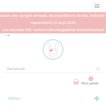
Ouvrir
la
naviga
aison des congés annuels, les expéditions de kits, matériel e
reprendront 31 août 2026.
Les tutoriels PDF restent téléchargeables immédiatement.
-->
0
Mon panier
MENU