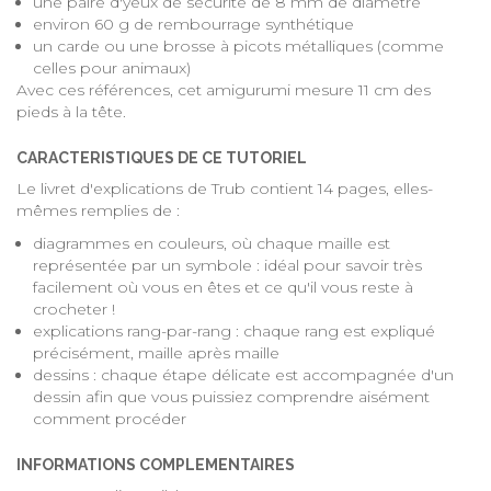
une paire d'yeux de sécurité de 8 mm de diamètre
environ 60 g de rembourrage synthétique
un carde ou une brosse à picots métalliques (comme
celles pour animaux)
Avec ces références, cet amigurumi mesure 11 cm des
pieds à la tête.
CARACTERISTIQUES DE CE TUTORIEL
Le livret d'explications de Trub contient 14 pages, elles-
mêmes remplies de :
diagrammes en couleurs, où chaque maille est
représentée par un symbole : idéal pour savoir très
facilement où vous en êtes et ce qu'il vous reste à
crocheter !
explications rang-par-rang : chaque rang est expliqué
précisément, maille après maille
dessins : chaque étape délicate est accompagnée d'un
dessin afin que vous puissiez comprendre aisément
comment procéder
INFORMATIONS COMPLEMENTAIRES