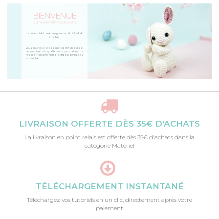
BIENVENUE
sur www.mifil-micalin.com
Le site dédié aux amigurumis et à l'art du
crochet
Vous trouverez ici des tutoriels PDF, des kits et
du matériel de qualité vous permettant de
réaliser facilement des petits personnages
au crochet.
LIVRAISON OFFERTE DÈS 35€ D'ACHATS
La livraison en point relais est offerte dès 35€ d'achats dans la
catégorie Matériel
TÉLÉCHARGEMENT INSTANTANÉ
Téléchargez vos tutoriels en un clic, directement après votre
paiement