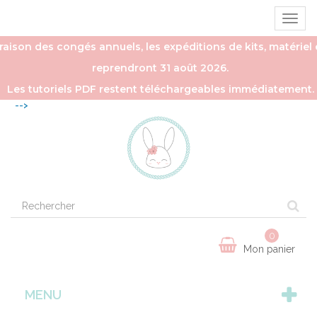
Ouvrir
la
naviga
aison des congés annuels, les expéditions de kits, matériel e
reprendront 31 août 2026.
Les tutoriels PDF restent téléchargeables immédiatement.
-->
0
Mon panier
MENU