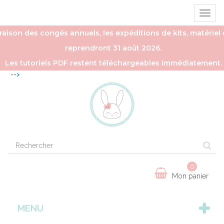
Ouvrir
la
naviga
aison des congés annuels, les expéditions de kits, matériel e
reprendront 31 août 2026.
Les tutoriels PDF restent téléchargeables immédiatement.
-->
0
Mon panier
MENU