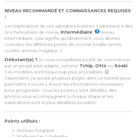
NIVEAU RECOMMANDÉ ET CONNAISSANCES REQUISES
:
Les explications de ces adorables bottines s'adressent à des
crocheteur(se)s de niveau
intermédiaire
Niveau
intermédiaire, cela signifie qu'idéalement, vous devriez
connaitre les différents points de crochet (maille serrée,
coulée, anneau magique...)
.
Débutant(e) ?
Je vous conseillerais plutôt de commencer
par un projet plus adapté, comme
Tchip
,
Otto
ou
Koaki
.
Ces modèles sont beaucoup plus accessibles. 😉
Cependant, j'ai ajouté plusieurs pages dans ce tutoriel pour
permettre à tou.te.s d’avoir les informations nécessaires
pour progresser : tous les points y sont détaillés, des
photos vous accompagnent à chaque étape et les
explications sont le plus détaillées possible.
Points utilisés :
Anneau magique
Maille en l'air / chaînette