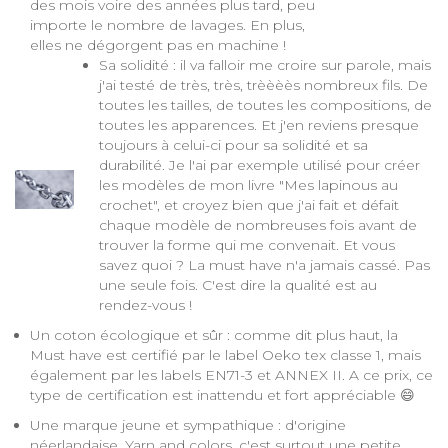
des mois voire des années plus tard, peu
importe le nombre de lavages. En plus,
elles ne dégorgent pas en machine !
Sa solidité : il va falloir me croire sur parole, mais
j'ai testé de très, très, trèèèès nombreux fils. De
toutes les tailles, de toutes les compositions, de
toutes les apparences. Et j'en reviens presque
toujours à celui-ci pour sa solidité et sa
durabilité. Je l'ai par exemple utilisé pour créer
les modèles de mon livre "Mes lapinous au
crochet", et croyez bien que j'ai fait et défait
chaque modèle de nombreuses fois avant de
trouver la forme qui me convenait. Et vous
savez quoi ? La must have n'a jamais cassé. Pas
une seule fois. C'est dire la qualité est au
rendez-vous !
Un coton écologique et sûr : comme dit plus haut, la
Must have est certifié par le label Oeko tex classe 1, mais
également par les labels EN71-3 et ANNEX II. A ce prix, ce
type de certification est inattendu et fort appréciable 😄
Une marque jeune et sympathique : d'origine
néerlandaise, Yarn and colors, c'est surtout une petite