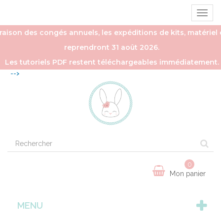
Ouvrir
la
naviga
aison des congés annuels, les expéditions de kits, matériel e
reprendront 31 août 2026.
Les tutoriels PDF restent téléchargeables immédiatement.
-->
0
Mon panier
MENU