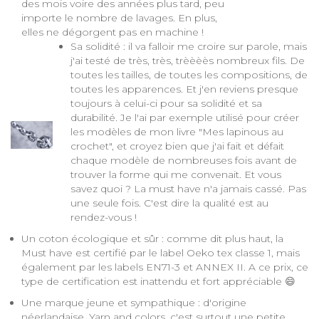
des mois voire des années plus tard, peu
importe le nombre de lavages. En plus,
elles ne dégorgent pas en machine !
Sa solidité : il va falloir me croire sur parole, mais
j'ai testé de très, très, trèèèès nombreux fils. De
toutes les tailles, de toutes les compositions, de
toutes les apparences. Et j'en reviens presque
toujours à celui-ci pour sa solidité et sa
durabilité. Je l'ai par exemple utilisé pour créer
les modèles de mon livre "Mes lapinous au
crochet", et croyez bien que j'ai fait et défait
chaque modèle de nombreuses fois avant de
trouver la forme qui me convenait. Et vous
savez quoi ? La must have n'a jamais cassé. Pas
une seule fois. C'est dire la qualité est au
rendez-vous !
Un coton écologique et sûr : comme dit plus haut, la
Must have est certifié par le label Oeko tex classe 1, mais
également par les labels EN71-3 et ANNEX II. A ce prix, ce
type de certification est inattendu et fort appréciable 😄
Une marque jeune et sympathique : d'origine
néerlandaise, Yarn and colors, c'est surtout une petite