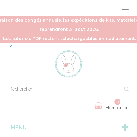
Ouvrir
la
naviga
aison des congés annuels, les expéditions de kits, matériel e
reprendront 31 août 2026.
Les tutoriels PDF restent téléchargeables immédiatement.
-->
0
Mon panier
MENU