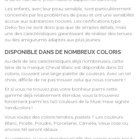
Les enfants, avec leur peau sensible, sont particulièrement
concernés par les problèmes de peau et ont une sensibilité
accrue aux substances nocives. Les certifications type
Oeko-Tex ne sont donc pas que de simples détails, mais
une des caractéristiques garantissant de réaliser des tenues
ou des amigurumis adaptés aux plus jeunes.
DISPONIBLE DANS DE NOMBREUX COLORIS
Au-delà de ses caractéristiques déjà nombreuses, cette
laine de la marque Cheval Blanc est disponible dans 30
coloris, couvrant une large palette de couleurs. Avec un tel
choix, difficile de ne pas trouver celui qui nous convient !
Et si vous ne trouvez pas votre bonheur parmi cette
gamme déjà relativement étendue, vous la trouverez
forcément parmi les 140 couleurs de la
Must-Have signée
Yarn&colors
!
Vous voulez des coloris tendres, pastels ? Les couleurs
Blanc, Ficelle, Poudre, Porcelaine, Camélia, Vieux rose ou
encore Nil seront idéaux.
Au contraire, si vous cherchez plutôt des coloris pep's pour