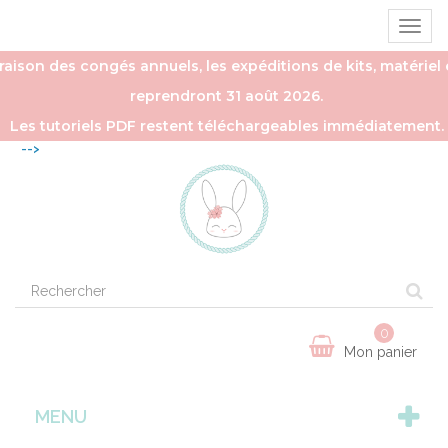
Ouvrir
la
naviga
aison des congés annuels, les expéditions de kits, matériel e
reprendront 31 août 2026.
Les tutoriels PDF restent téléchargeables immédiatement.
-->
0
Mon panier
MENU