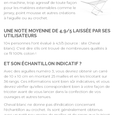
en machine, trop agressif de toute façon
pour les matières extensibles comme le
jersey, point mousse et autres créations
à l'aiguille ou au crochet.
UNE NOTE MOYENNE DE 4,9/5 LAISSÉE PAR SES
UTILISATEURS
104 personnes l'ont évalué à 4,9/5 (
source : site Cheval
blanc
). C'est dire s'ils ont trouvé de nombreuses qualités à
ce fil 100% coton !
ET SON ÉCHANTILLON INDICATIF ?
Avec des aiguilles numéro 3, vous devriez obtenir un carré
de 10 x 10 cm en montant 25 mailles et en les tricotant sur
36 rangs. Ces informations sont bien sûr indicatives, et vous
devrez vérifier qu'elles correspondent bien à votre façon de
tricoter avant de vous lancer dans la confection de vos
ouvrages et autres tenues.
Cheval blanc ne donne pas d'indication concernant
l'échantillon au crochet. Ils sont généralement obtenus
avec un petit peu moins de mailles et de rangs que le tricot,